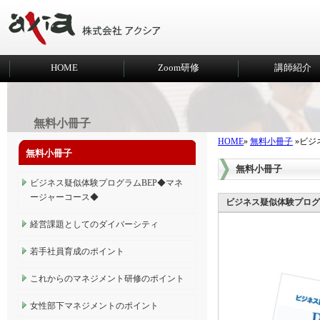
HOME
Zoom研修
講師紹介
無料小冊子
HOME
»
無料小冊子
»ビジ
無料小冊子
無料小冊子
ビジネス疑似体験プログラムBEP◆マネ
ージャーコース◆
ビジネス疑似体験プログ
経営課題としてのダイバーシティ
若手社員育成のポイント
これからのマネジメント研修のポイント
女性部下マネジメントのポイント