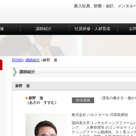
新入社員、財務・会計、メンタル
研修
講師紹介
社員研修・人材育成
お
HOME
»
講師紹介
»麻野 進
講師紹介
麻野 進
■
麻野 進
・課長の働き方・働か
担当講座
（あさの すすむ）
株式会社 パルトネール 代表取締役
国内系大手コンサルティングファーム
ング、 人事管理等 のコンサルティン
ティングファーム取締役、ＳＩ系コンサ