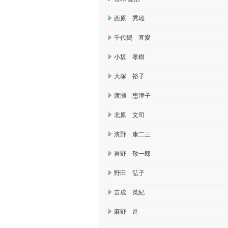
西原 秀雄
千代鶴 直愛
小坂 孝樹
大塚 裕子
渡瀬 恵津子
北原 文司
濱野 康二三
岩野 敬一郎
野田 弘子
吉成 英紀
麻野 進