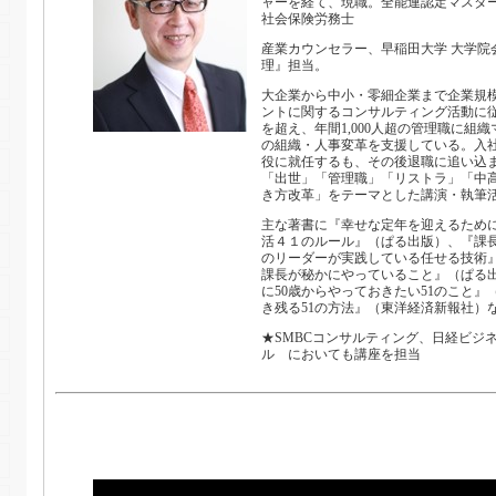
ャーを経て、現職。全能連認定マスタ
社会保険労務士
産業カウンセラー、早稲田大学 大学院
理』担当。
大企業から中小・零細企業まで企業規
ントに関するコンサルティング活動に従
を超え、年間1,000人超の管理職に組
の組織・人事変革を支援している。入
役に就任するも、その後退職に追い込
「出世」「管理職」「リストラ」「中
き方改革」をテーマとした講演・執筆
主な著書に『幸せな定年を迎えるために
活４１のルール』（ぱる出版）、『課
のリーダーが実践している任せる技術
課長が秘かにやっていること』（ぱる
に50歳からやっておきたい51のこと
き残る51の方法』（東洋経済新報社）
★SMBCコンサルティング、日経ビジ
ル においても講座を担当