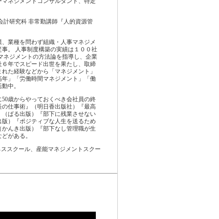
ーマネジメントコンサルタント、特定
会計研究科 非常勤講師『人的資源管
模、業種を問わず組織・人事マネジメ
事。 人事制度構築の実績は１００社
織マネジメントの方法論を指導し、企業
社６年でスピード出世を果たし、取締
まれた経験などから「マネジメント」
高年」「労働時間マネジメント」「働
活動中。
50歳からやっておくべき会社員の終
長の仕事術』（明日香出版社）『最高
』（ぱる出版）『部下に残業させない
出版）『ポジティブな人生を送るため
』（かんき出版）『部下なし管理職が生
などがある。
ネススクール、産能マネジメントスクー