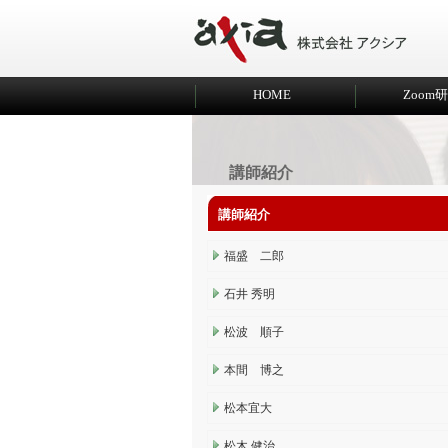
HOME
Zoom
講師紹介
講師紹介
福盛 二郎
石井 秀明
松波 順子
本間 博之
松本宜大
松木 健治