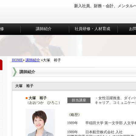
新入社員、財務・会計、メンタル
研修
講師紹介
社員研修・人材育成
お
HOME
»
講師紹介
»大塚 裕子
講師紹介
大塚 裕子
■
大塚 裕子
・女性活躍推進、ダイバ
担当講座
（
おおつか ひろこ
）
キャリア、コミュニケー
《略歴》
1989年 早稲田大学 第一文学部 人文学
1989年 日本航空株式会社 入社