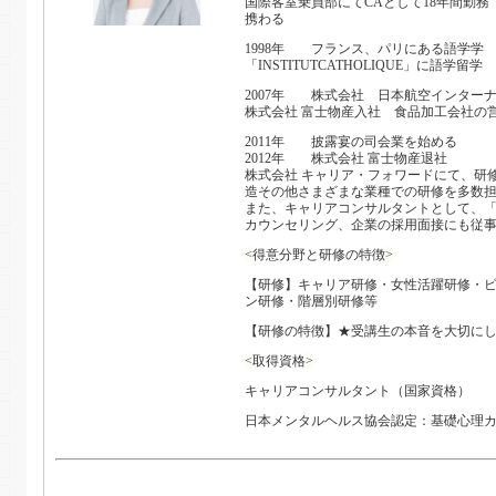
国際客室乗員部にてCAとして18年間勤
携わる
1998年 フランス、パリにある語学学
「INSTITUTCATHOLIQUE」に語学留学
2007年 株式会社 日本航空インター
株式会社 富士物産入社 食品加工会社の
2011年 披露宴の司会業を始める
2012年 株式会社 富士物産退社
株式会社 キャリア・フォワードにて、研
造その他さまざまな業種での研修を多数
また、キャリアコンサルタントとして、
カウンセリング、企業の採用面接にも従
<
得意分野と研修の特徴
>
【研修】キャリア研修・女性活躍研修・
ン研修・階層別研修等
【研修の特徴】★受講生の本音を大切に
<
取得資格
>
キャリアコンサルタント（国家資格）
日本メンタルヘルス協会認定：基礎心理