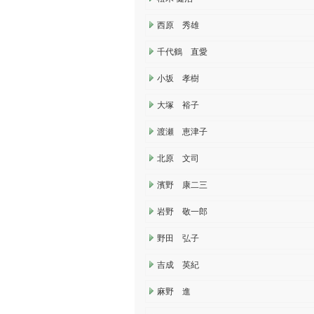
西原 秀雄
千代鶴 直愛
小坂 孝樹
大塚 裕子
渡瀬 恵津子
北原 文司
濱野 康二三
岩野 敬一郎
野田 弘子
吉成 英紀
麻野 進