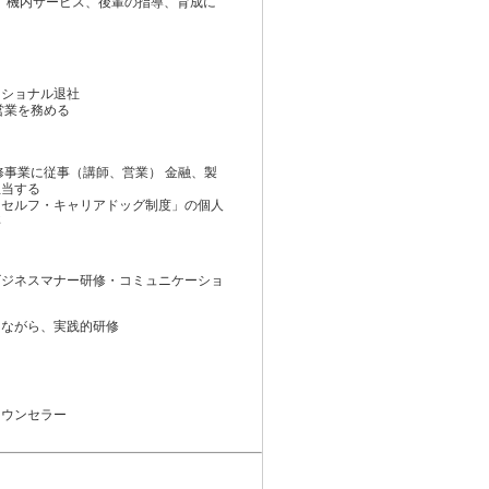
務 機内サービス、後輩の指導、育成に
ナショナル退社
営業を務める
修事業に従事（講師、営業） 金融、製
担当する
「セルフ・キャリアドッグ制度」の個人
事
ビジネスマナー研修・コミュニケーショ
しながら、実践的研修
カウンセラー