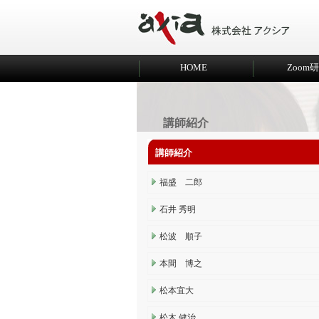
HOME
Zoom
講師紹介
講師紹介
福盛 二郎
石井 秀明
松波 順子
本間 博之
松本宜大
松木 健治