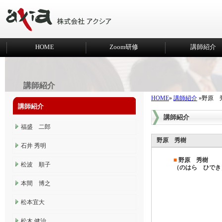
HOME
Zoom研修
講師紹介
講師紹介
HOME
»
講師紹介
»野原 
講師紹介
講師紹介
福盛 二郎
野原 秀樹
石井 秀明
■
野原 秀樹
松波 順子
（のはら ひでき
本間 博之
松本宜大
松木 健治