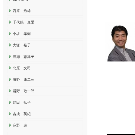
西原 秀雄
千代鶴 直愛
小坂 孝樹
大塚 裕子
渡瀬 恵津子
北原 文司
濱野 康二三
岩野 敬一郎
野田 弘子
吉成 英紀
麻野 進