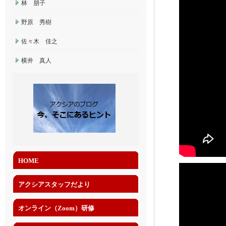
林 朋子
野原 秀樹
佐々木 佳之
横井 真人
HOME
アクシアスタッフだより
オンライン（Zoom）研修