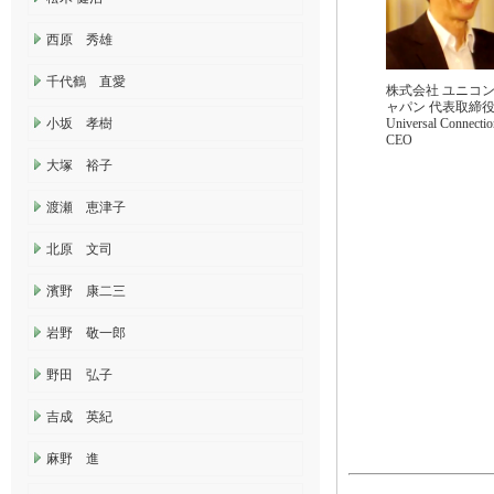
西原 秀雄
千代鶴 直愛
株式会社 ユニコン
ャパン 代表取締
小坂 孝樹
​Universal Connectio
CEO
大塚 裕子
渡瀬 恵津子
北原 文司
濱野 康二三
岩野 敬一郎
野田 弘子
吉成 英紀
麻野 進