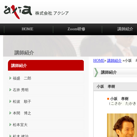
HOME
Zoom研修
講師紹介
講師紹介
HOME
»
講師紹介
»小坂 
講師紹介
講師紹介
福盛 二郎
小坂 孝樹
石井 秀明
■
小坂 孝樹
松波 順子
（
こさか たかき
本間 博之
松本宜大
松木 健治