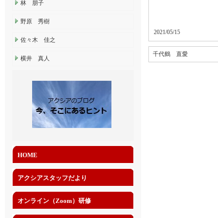
林 朋子
野原 秀樹
2021/05/15
佐々木 佳之
千代鶴 直愛
横井 真人
HOME
アクシアスタッフだより
オンライン（Zoom）研修