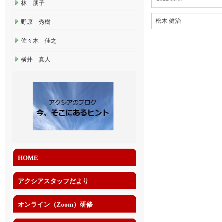
林 朋子
松木 健治
野原 秀樹
佐々木 佳之
横井 真人
HOME
アクシアスタッフだより
オンライン（Zoom）研修