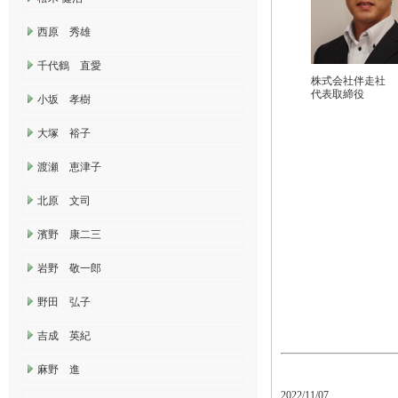
西原 秀雄
千代鶴 直愛
株式会社伴走社
代表取締役
小坂 孝樹
大塚 裕子
渡瀬 恵津子
北原 文司
濱野 康二三
岩野 敬一郎
野田 弘子
吉成 英紀
麻野 進
2022/11/07