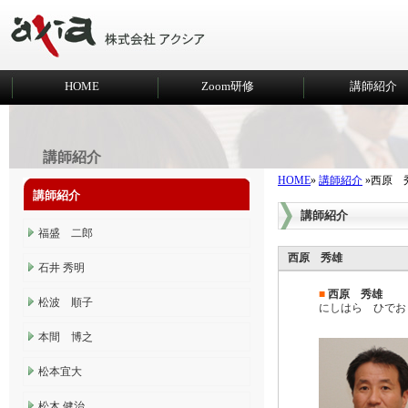
HOME
Zoom研修
講師紹介
講師紹介
HOME
»
講師紹介
»西原 
講師紹介
講師紹介
福盛 二郎
西原 秀雄
石井 秀明
■
西原 秀雄
松波 順子
にしはら ひでお
本間 博之
松本宜大
松木 健治