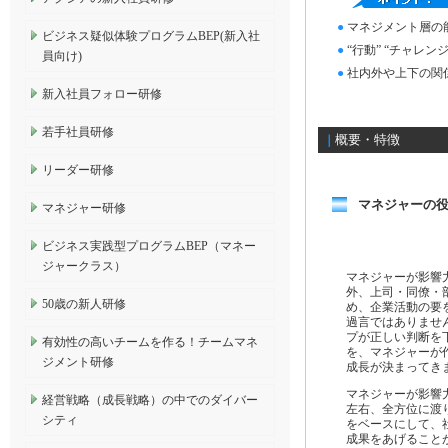
●
マネジメント層の
ビジネス疑似体験プログラムBEP(新入社
●
“行動” “チャレン
員向け)
●
社内外や上下の関
新入社員フォロー研修
若手社員研修
概要・特徴
｜
リーダー研修
マネジャーの
マネジャー研修
ビジネス実践型プログラムBEP（マネー
ジャークラス）
マネジャーが影響
外、上司・同僚・
50歳の新人研修
め、企業活動の要
過言ではありませ
プが正しい判断を
有効性の高いチームを作る！チームマネ
を、マネジャーが
ジメント研修
成長が決まってき
マネジャーが影響
経営戦略（成長戦略）の中でのダイバー
左右、全方位に渡り
シティ
をベースにして、
成果をあげること