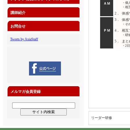
・個人
ＡＭ
・相
講師紹介
2．
体感
3．
体感
・そ
お問合せ
ＰＭ
4．
相互
・研
Tweets by AxiaStaff
5．
まと
・2
メルマガ会員登録
リーダー研修