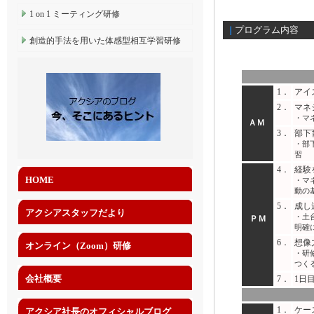
1 on 1 ミーティング研修
プログラム内容
｜
創造的手法を用いた体感型相互学習研修
1．
アイ
2．
マネ
・マ
ＡＭ
3．
部下
・部
習
4．
経験
HOME
・マ
動の
5．
成し
アクシアスタッフだより
・土
ＰＭ
明確
6．
想像
オンライン（Zoom）研修
・研
つく
会社概要
7．
1日
1．
ケー
アクシア社長のオフィシャルブログ