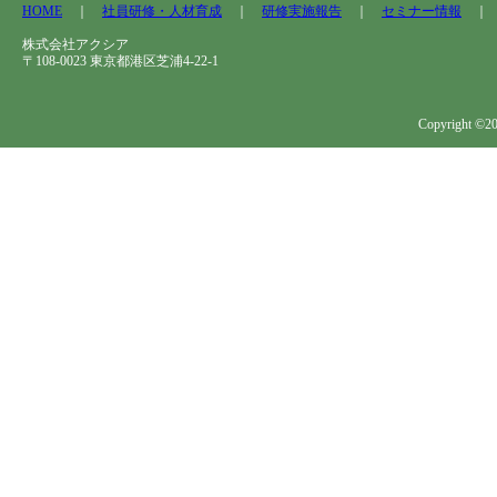
HOME
｜
社員研修・人材育成
｜
研修実施報告
｜
セミナー情報
株式会社アクシア
〒108-0023 東京都港区芝浦4-22-1
Copyright ©202