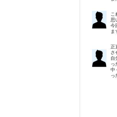
こ
思
今
ま
正
さ
自
っ
中
っ