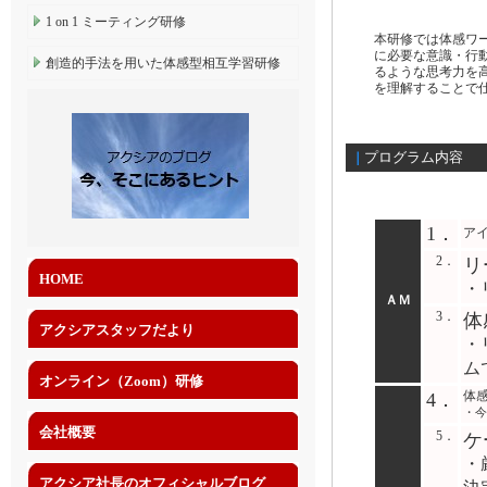
1 on 1 ミーティング研修
本研修では体感ワ
に必要な意識・行
創造的手法を用いた体感型相互学習研修
るような思考力を
を理解することで
プログラム内容
｜
1．
ア
2．
リ
HOME
・
ＡＭ
3．
体
アクシアスタッフだより
・
ム
オンライン（Zoom）研修
体
4．
・今
会社概要
5．
ケ
・
アクシア社長のオフィシャルブログ