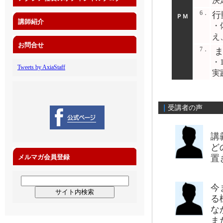
決
6．
行
ＰＭ
講師紹介
・
え
お問合せ
7．
ま
・
Tweets by AxiaStaff
実
｜
受講者の声
講
ど
メルマガ会員登録
置
今
る
な
ま