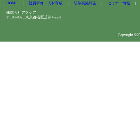
HOME
｜
社員研修・人材育成
｜
研修実施報告
｜
セミナー情報
株式会社アクシア
〒108-0023 東京都港区芝浦4-22-1
Copyright ©202