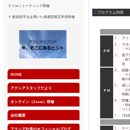
1 on 1 ミーティング研修
プログラム内容
｜
創造的手法を用いた体感型相互学習研修
1．
アイ
2．
マネ
・マ
ＡＭ
3．
部下
・部
習
4．
経験
HOME
・マ
動の
5．
成し
アクシアスタッフだより
・土
ＰＭ
明確
6．
想像
オンライン（Zoom）研修
・研
つく
会社概要
7．
1日
1．
ケー
アクシア社長のオフィシャルブログ