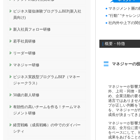
●
マネジメント層の
ビジネス疑似体験プログラムBEP(新入社
●
“行動” “チャレン
員向け)
●
社内外や上下の関
新入社員フォロー研修
若手社員研修
概要・特徴
｜
リーダー研修
マネジャーの
マネジャー研修
ビジネス実践型プログラムBEP（マネー
ジャークラス）
マネジャーが影響
外、上司・同僚・
50歳の新人研修
め、企業活動の要
過言ではありませ
プが正しい判断を
有効性の高いチームを作る！チームマネ
を、マネジャーが
ジメント研修
成長が決まってき
マネジャーが影響
経営戦略（成長戦略）の中でのダイバー
左右、全方位に渡り
シティ
をベースにして、
成果をあげること