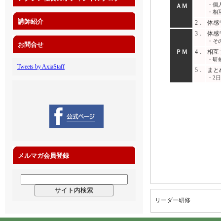
・個人
ＡＭ
・相
講師紹介
2．
体感
3．
体感
・そ
お問合せ
ＰＭ
4．
相互
・研
Tweets by AxiaStaff
5．
まと
・2
メルマガ会員登録
リーダー研修