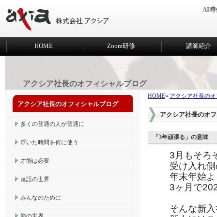
AI
HOME
Zoom研修
講師紹介
アクシア社長のオフィシャルブログ
HOME
»
アクシア社長のオ
アクシア社長のオフィシャルブログ
アクシア社長のオフ
多くの普通の人が普通に
「3年頑張る」の意味
浮いた時間を何に使う
3月もそろ
才能は必要
受け入れ側
年末年始よ
落語の世界
3ヶ月で2
みんなのために
そんな新入
能の世界