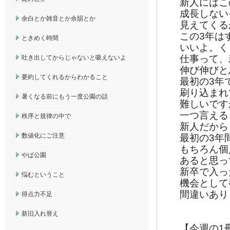
新人にはこ
成長しない
余白とか雑音とか余韻とか
見えてくる
この3年は
ときめく時間
いいよ。く
仕事って、
吐き出してからじゃないと吸えないよ
伸び伸びと
要約してくれるからわかること
最初の3年
刷り込まれ
暑くなる前にもう一度公園の話
難しいです
一つ言える
秩序と規律の中で
新人だから
数値化にご注意
最初の3年
もちろん個
やぱ公園
あると思っ
新卒で入っ
悩むということ
機会として
間違いあり
得点力不足
新旧入れ替え
【今週の1