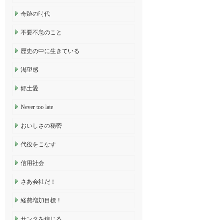
奇跡の時代
不要不急のこと
歴史の中に生きている
渇望感
郷土愛
Never too late
おいしさの秘密
代役をこなす
信用社会
さあ会社だ！
経費増加目標！
サンタを信じる