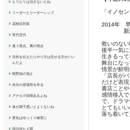
ヒリヒリは治さないとね
「イノセン
リーダーとリーダーシップ
2014年
花粉症対策
新潮
世代交代
救いのない
違う視点、裏の視点
後半一気に
生きるって
目的を伝えたらやり方は任せる方がいい
舞台になっ
んだよ
情景が鮮明
暗黙知の強さ
「店長がバ
だけど表現
自分の居場所を作る
書店ことや
感情移入で
アナログ回帰あるよね
で、ドラマ
とてもいい
体が調子悪いとよくないね
落ち着いて
変化はゆっくり確実に
指示待ち人間