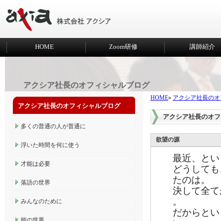
HOME
Zoom研修
講師紹介
アクシア社長のオフィシャルブログ
HOME
»
アクシア社長のオ
アクシア社長のオフィシャルブログ
アクシア社長のオフ
多くの普通の人が普通に
欲望の源
浮いた時間を何に使う
最近、とい
才能は必要
どうしても
たのは。
落語の世界
決して全て
。
みんなのために
だからとい
能の世界