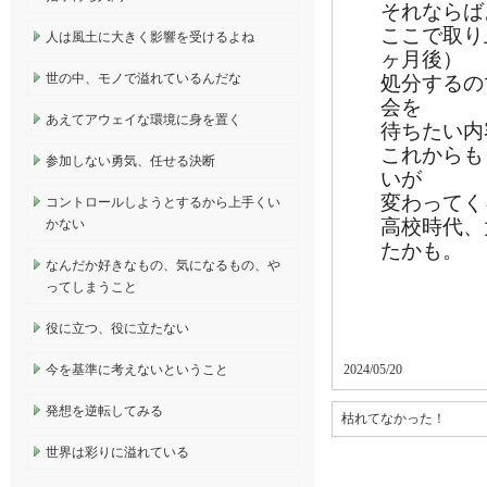
それならば
ここで取り
人は風土に大きく影響を受けるよね
ヶ月後）
世の中、モノで溢れているんだな
処分するの
会を
あえてアウェイな環境に身を置く
待ちたい内
これからも
参加しない勇気、任せる決断
いが
変わってく
コントロールしようとするから上手くい
高校時代、
かない
たかも。
なんだか好きなもの、気になるもの、や
ってしまうこと
役に立つ、役に立たない
今を基準に考えないということ
2024/05/20
発想を逆転してみる
枯れてなかった！
世界は彩りに溢れている