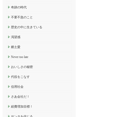
奇跡の時代
不要不急のこと
歴史の中に生きている
渇望感
郷土愛
Never too late
おいしさの秘密
代役をこなす
信用社会
さあ会社だ！
経費増加目標！
サンタを信じる