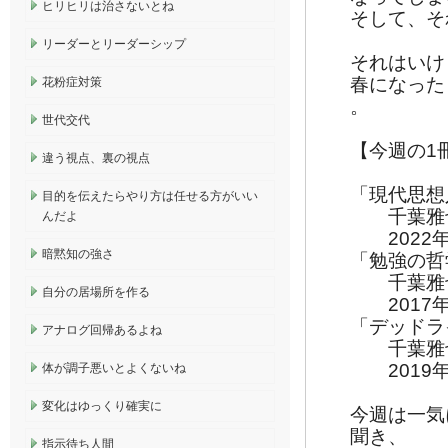
ヒリヒリは治さないとね
そして、そ
リーダーとリーダーシップ
それはいけ
春になった
花粉症対策
。
世代交代
【今週の1
違う視点、裏の視点
「現代思想
目的を伝えたらやり方は任せる方がいい
千葉雅
んだよ
2022
暗黙知の強さ
「勉強の哲
千葉雅
自分の居場所を作る
2017年
「デッドラ
アナログ回帰あるよね
千葉雅
2019年
体が調子悪いとよくないね
変化はゆっくり確実に
今週は一気
聞き、
指示待ち人間