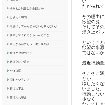
い。
ただ枯れて
余白とか雑音とか余韻とか
その理由に
ときめく時間
欲望の源、
そしてその
吐き出してからじゃないと吸えないよ
湧き上がっ
要約してくれるからわかること
ということ
暑くなる前にもう一度公園の話
欲望の水源
ではないか
秩序と規律の中で
数値化にご注意
最近行動量
やぱ公園
そこそこ満
とか
悩むということ
壊したくな
いました。
得点力不足
行動しない
新旧入れ替え
少なく
なってしま