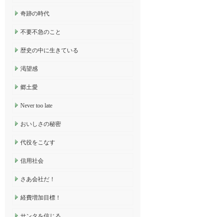
奇跡の時代
不要不急のこと
歴史の中に生きている
渇望感
郷土愛
Never too late
おいしさの秘密
代役をこなす
信用社会
さあ会社だ！
経費増加目標！
サンタを信じる