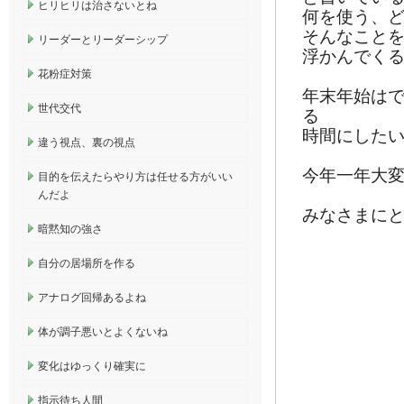
ヒリヒリは治さないとね
何を使う、
そんなこと
リーダーとリーダーシップ
浮かんでく
花粉症対策
年末年始は
世代交代
る
時間にした
違う視点、裏の視点
今年一年大
目的を伝えたらやり方は任せる方がいい
んだよ
みなさまにと
暗黙知の強さ
自分の居場所を作る
アナログ回帰あるよね
体が調子悪いとよくないね
変化はゆっくり確実に
指示待ち人間