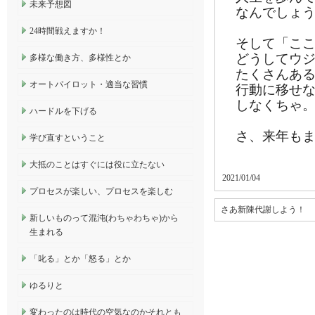
未来予想図
なんでしょ
24時間戦えますか！
そして「こ
どうしてウ
多様な働き方、多様性とか
たくさんあ
オートパイロット・適当な習慣
行動に移せ
しなくちゃ
ハードルを下げる
さ、来年も
学び直すということ
大抵のことはすぐには役に立たない
2021/01/04
プロセスが楽しい、プロセスを楽しむ
さあ新陳代謝しよう！
新しいものって混沌(わちゃわちゃ)から
生まれる
「叱る」とか「怒る」とか
ゆるりと
変わったのは時代の空気なのかそれとも