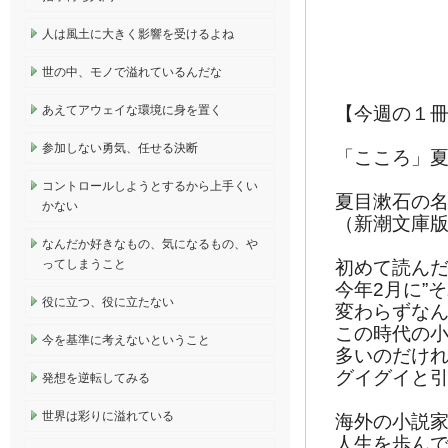
人は風土に大きく影響を受けるよね
世の中、モノで溢れているんだな
あえてアウェイな環境に身を置く
【今週の１
参加しない勇気、任せる決断
「こころ」夏
コントロールしようとするから上手くい
夏目漱石の
かない
（新潮文庫版
なんだか好きなもの、気になるもの、や
ってしまうこと
初めて読んだ
今年2月に”
役に立つ、役に立たない
変わらずな
この時代の
今を基準に考えないということ
多いのだけ
グイグイと
発想を逆転してみる
世界は彩りに溢れている
海外の小説
人生を歩ん