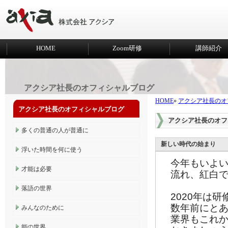
HOME
Zoom研修
講師紹介
アクシア社長のオフィシャルブログ
HOME
»
アクシア社長のオ
アクシア社長のオフィシャルブログ
アクシア社長のオフ
多くの普通の人が普通に
新しい時代の始まり
浮いた時間を何に使う
今年もいよい
才能は必要
流れ、紅白
落語の世界
2020年は
数年前にと
みんなのために
業界もこれ
能の世界