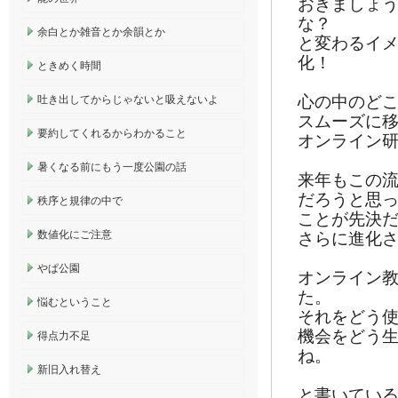
おきましょ
な？
余白とか雑音とか余韻とか
と変わるイ
化！
ときめく時間
心の中のど
吐き出してからじゃないと吸えないよ
スムーズに
要約してくれるからわかること
オンライン
暑くなる前にもう一度公園の話
来年もこの
だろうと思っ
秩序と規律の中で
ことが先決
数値化にご注意
さらに進化
やぱ公園
オンライン
た。
悩むということ
それをどう
機会をどう
得点力不足
ね。
新旧入れ替え
と書いてい