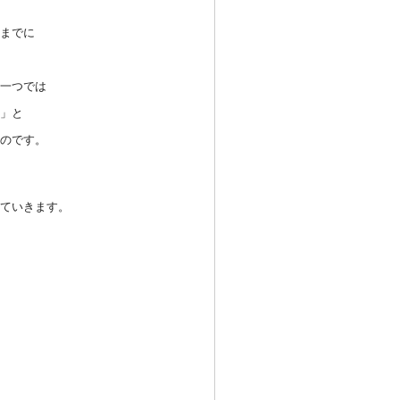
まで
に
一つ
では
」と
ので
す。
てい
きます。