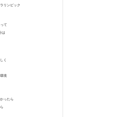
ラリ
ンピック
とっ
て
分は
しく
環境
かっ
たら
ら