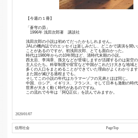
【今週の１冊】
「蒼穹の昴」
1996年 浅田次郎著 講談社
浅田次郎の小説は初めてだったかもしれません。
JALの機内誌でのエッセイは楽しみだし、どこかで講演を聞い
ことがあるのですが。初浅田次郎、とても面白かった。
時代は1980年からの10年間ほど、清時代末期の小説。
西太后、李鴻章、孫文などが登場しますが活躍するのは架空の
主人公たち。科挙制度や宦官など中国がこれだけ大きな地域と
多くの人口をまとめることができていた理由がよくわかります
また国が滅びる過程までも。
そしてこの小説の年代はカラマーゾフの兄弟とほぼ同じ。
中国、ロシア、イギリス、フランス、そして日本も激動の時代
世界が大きく動く時代があるのですね。
この流れで今年は「阿Q正伝」を読んでみますか。
2020/01/07
信用社会
PageTop