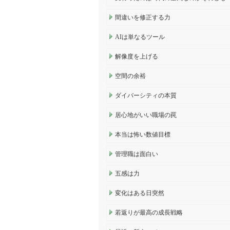
間違いを修正する力
AIは単なるツール
解像度を上げる
空間の余裕
ダイバーシティの本質
居心地がいい職場の罠
本当は怖い数値目標
管理職は面白い
五感は力
変化はある日突然
若返りが最高の成長戦略