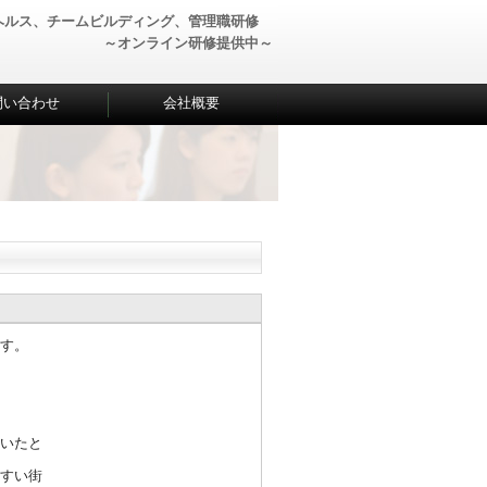
ヘルス、チームビルディング、管理職研修
～オンライン研修提供中～
問い合わせ
会社概要
す。
いた
と
すい
街