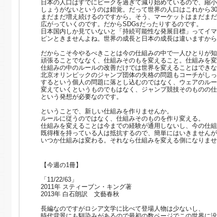
日本の人口はすでにピークを過ぎて減り始めているので、縮小
しょうがないというのは錯覚。だって世界の人口はこれから3
まだまだ増え続けるのですから。そう、マーケットはまだまだ
広がっていくのです。だからSDGsだったりするのです。
日本国内しか見ていないと「持続可能性な発展目標」ってイマ
ピンときませんよね。世界の成長と日本の成長は違いますから
だからこそ今やるべきことは今の仕組みの中で一人ひとりが知
頑張ることでななく、仕組みそのもを変えること。仕組みを変
仕組みの中のルールの改善だけでは世界を変えることはできな
北京オリンピックのジャンプ団体の失格の問題もコーチがしっ
するという個人の問題に落とし込むのではなく、ウェアのルー
変えていくというものでもはなく、ジャンプ競技そのものの仕
という発想が必要なのです。
ということで、新しい仕組みを作りませんか。
ルールに従うのではなく、仕組みそのものを作り変える。
仕組みを変えることは今までの経験が通用しないし、今の仕組
既得権を持っている人は抵抗するので、簡単にはいきませんが
いつか仕組みは変わる。それなら仕組みを変える側になりませ
【今週の1冊】
「11/22/63」
2011年 スティーブン・キング著
2013年 白石朗訳 文藝春秋
長編なのですがロシア文学に比べて登場人物は少ないし、
時代背景にも馴染みがあるので最初の数ページでこの世界に没