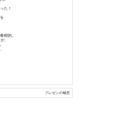
った
！
を
春樹
的。
す
が、
。
、
。
プレゼンの極意