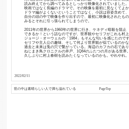
読み終えてから調べてみるとしっかり映像化されていました。
映画ではなく長編のドラマで。その映像を最初に見なくてよか
ドラマ編がよくないということではなく、小説は容姿含めて、
自分の頭の中で映像を作り出すので、最初に映像化されたもの
みるとそれに引っ張られてしまうので。
2011年の世界から1960年の世界に行き、ケネディ暗殺を阻
止
できるか！という話なのですが、世界観やセリフがこれも村上
ジョージ・オーウェルの「1984」もそんな匂いを感じたので
セリフや主人公の趣味、そして何より世界観が似ているのかな
過去と未来は兎の穴で繋がっている。海辺のカフカの石であり
ねじまき鳥クロニクルの井戸、1Q84のふたつの月がある世界
久しぶりに村上春樹を読みたくなっているのかも。やれやれ。
2022/02/11
世の中は素晴らしい人で満ち溢れている
PageTop