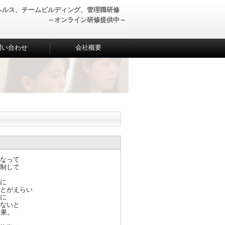
ヘルス、チームビルディング、管理職研修
～オンライン研修提供中～
問い合わせ
会社概要
なっ
て
制し
て
に
とが
えらい
に
ない
と
結果
。