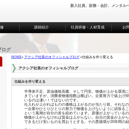
新入社員、財務・会計、メンタル
研修
講師紹介
社員研修・人材育成
お
ブログ
HOME
»
アクシア社長のオフィシャルブログ
»仕組みを作り変える
アクシア社長のオフィシャルブログ
仕組みを作り変える
半導体不足、原油価格高騰、そして円安。物価が上がる環境に
きていますが、消費者物価指数は横ばい。企業努力で値上げ抑
いるのは凄い！ではないのです。
仕入れが上がればものの価格は上がるのが当たり前。それなの
一企業やひとりひとりの努力で物価を上げないように頑張るこ
という風潮が自分の首を絞めています。原価が上がっているの
物価が上がらなければ賃金は上がらない。自分の賃金が上がら
できるだけ安いものを買おうとする。その悪循環が20年間の