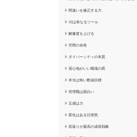
間違いを修正する力
AIは単なるツール
解像度を上げる
空間の余裕
ダイバーシティの本質
居心地がいい職場の罠
本当は怖い数値目標
管理職は面白い
五感は力
変化はある日突然
若返りが最高の成長戦略