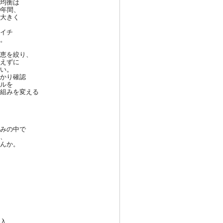
均衡
は
0年
間、
大き
く
イチ
。
恵を
絞り、
えず
に
い。
かり
確認
ルを
組み
を変える
みの
中で
、
んか
。
入。