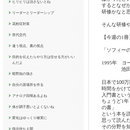
ヒリヒリは治さないとね
するとなぜ
研修かなと
リーダーとリーダーシップ
花粉症対策
そんな研修
世代交代
【今週の1冊
違う視点、裏の視点
「ソフィー
目的を伝えたらやり方は任せる方がいい
1995年 
んだよ
池田香代
暗黙知の強さ
日本で100
自分の居場所を作る
時間をかけ
入門書とい
アナログ回帰あるよね
ちょうど1
体が調子悪いとよくないね
の書」
という本を
変化はゆっくり確実に
思って読ん
その分野を
指示待ち人間