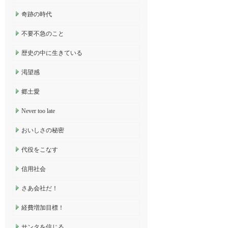
奇跡の時代
不要不急のこと
歴史の中に生きている
渇望感
郷土愛
Never too late
おいしさの秘密
代役をこなす
信用社会
さあ会社だ！
経費増加目標！
サンタを信じる