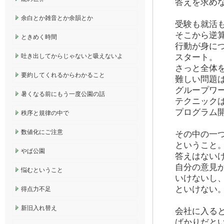
答えを求め
余白とか雑音とか余韻とか
受験も就活
そこから逆
ときめく時間
行動が身に
吐き出してからじゃないと吸えないよ
スタート。
さっと全体
要約してくれるからわかること
難しい問題
グループワ
暑くなる前にもう一度公園の話
テクニック
プログラム
秩序と規律の中で
数値化にご注意
その中の一
ということ
やぱ公園
答えはない
自分の意見
悩むということ
いけないし
といけない
得点力不足
新旧入れ替え
会社に入る
ばかりだと