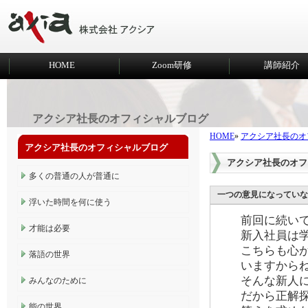
HOME
Zoom研修
講師紹介
アクシア社長のオフィシャルブログ
HOME
»
アクシア社長のオ
アクシア社長のオフィシャルブログ
アクシア社長のオフ
多くの普通の人が普通に
一つの意見になっていな
浮いた時間を何に使う
前回に続い
才能は必要
新入社員は
こちらも心
落語の世界
いますから
そんな新人
みんなのために
だから正解
能の世界