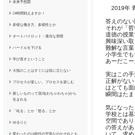
未来予想図
2019年
24時間戦えますか！
答えのない
多様な働き方、多様性とか
それが「哲
道徳の授業
オートパイロット・適当な習慣
興味深い取
難解な言葉
ハードルを下げる
小学生でも
学び直すということ
あーだこー
大抵のことはすぐには役に立たない
実はこの手
正解がない
プロセスが楽しい、プロセスを楽しむ
はとても面
瞬間はたま
新しいものって混沌(わちゃわちゃ)から
生まれる
気になった
「叱る」とか「怒る」とか
学校とは基
空間であり
ゆるりと
の答えがあ
いて、求め
変わったのは時代の空気なのかそれとも