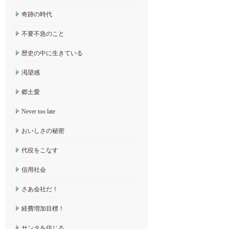
奇跡の時代
不要不急のこと
歴史の中に生きている
渇望感
郷土愛
Never too late
おいしさの秘密
代役をこなす
信用社会
さあ会社だ！
経費増加目標！
サンタを信じる