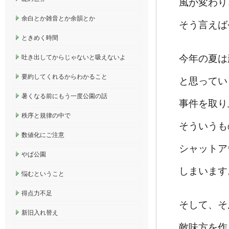
風が変わり
余白とか雑音とか余韻とか
そう言えば
ときめく時間
今年の夏は
吐き出してからじゃないと吸えないよ
要約してくれるからわかること
と思ってい
暑くなる前にもう一度公園の話
事件を取り
秩序と規律の中で
そういうも
数値化にご注意
シャットア
やぱ公園
しまいます
悩むということ
得点力不足
そして、そ
新旧入れ替え
敵味方を作