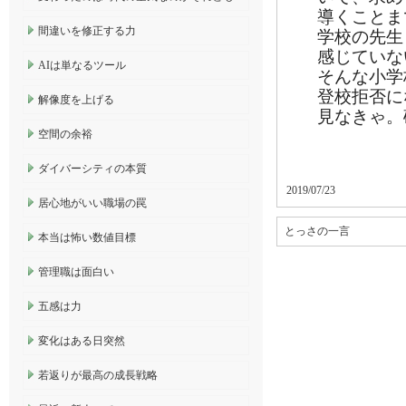
導くことま
間違いを修正する力
学校の先生
感じていな
AIは単なるツール
そんな小学
登校拒否に
解像度を上げる
見なきゃ。
空間の余裕
ダイバーシティの本質
2019/07/23
居心地がいい職場の罠
とっさの一言
本当は怖い数値目標
管理職は面白い
五感は力
変化はある日突然
若返りが最高の成長戦略