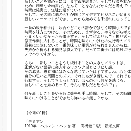
新しいことを始めるには、まず市場調査だ。そして役員を動か
ために精緻な企画書だ。なんてことをなんだかんだと考えてい
時間は確実に、無駄に過ぎていく。
そして、その間に他の会社が同じアイデアでビジネスが始まり
新しいマーケットができ、これから始めても手遅れになってし
一番の競争相手は、競合やどこかの誰かではなく時間なのです
時間を味方につける。そのために、まずやる。やりながら考え
うまくいかなかったら修正する。そして誰よりも早く振り返っ
修正作業に入れることが、時間を味方につけたの先行者のメリ
最初に失敗しないと一番美味しい果実が得られませんからね。
失敗から得られる知見は膨大です。だって二番手には絶対に得
ノウハウですから。
さらに、新しいことをやり続けることの大きなメリットは、
正解がない世界に突入するワクワク感とヒリヒリ感。
その感覚、思春期にはみんな感じていたはずですよね。心と体
自分の思いと周囲とのズレ。それにもがき苦しんで、それでも
行動する。そしてちょっとだけ、ほんの少し何かを感じる。
新しいことを始めるって、そんな感じだと思うのです。
何か新しいことをやる時に競争相手は時間。そして、その時間
味方につけることができたら怖いもの無し？かも。
【今週の1冊】
「デミアン」
1919年 ヘルマン・ヘッセ 著 高橋健二/訳 新潮文庫