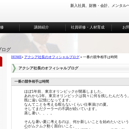
新入社員、財務・会計、メンタル
研修
講師紹介
社員研修・人材育成
お
ブログ
HOME
»
アクシア社長のオフィシャルブログ
» 一番の競争相手は時間
アクシア社長のオフィシャルブログ
一番の競争相手は時間
ほぼ1年前、東京オリンピックが開幕しました。
あれから1年。東京オリンピックは我々に何を残したんだろう
既に遠い記憶になってます。
なんてことを考える暇もないくらい仕事漬けの夏。
そしてまだクーラーの不調が続いています。
蒸し暑い、、、。
そんな暑い夏に考えるのは、何か新しいことを始めたいという
心がムクムク動く面白いこと。