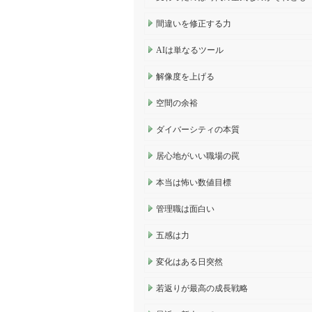
間違いを修正する力
AIは単なるツール
解像度を上げる
空間の余裕
ダイバーシティの本質
居心地がいい職場の罠
本当は怖い数値目標
管理職は面白い
五感は力
変化はある日突然
若返りが最高の成長戦略