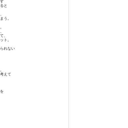
す
ると
、
まう
。
。
、
て、
ット
。
られ
ない
。
考え
て
を