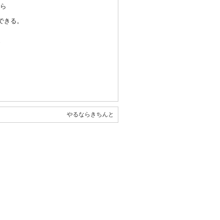
ら
で
きる。
やるならきちんと