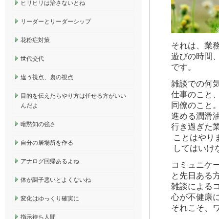
ヒリヒリは治さないとね
リーダーとリーダーシップ
花粉症対策
それは、業
遊びの時間
世代交代
です。
違う視点、裏の視点
雑談での何
仕事のこと
目的を伝えたらやり方は任せる方がいい
同僚のこと
んだよ
進める潤滑
暗黙知の強さ
行き過ぎた
ことはやり
自分の居場所を作る
してはいけ
アナログ回帰あるよね
コミュニケー
と先日ある
体が調子悪いとよくないね
雑談による
心が不健康
変化はゆっくり確実に
それこそ、
指示待ち人間