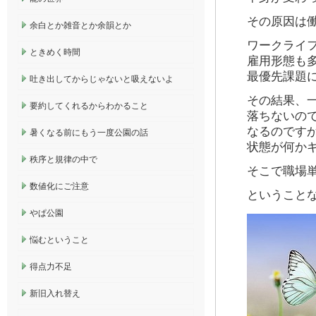
その原因は
余白とか雑音とか余韻とか
ワークライ
ときめく時間
雇用形態も
最優先課題
吐き出してからじゃないと吸えないよ
その結果、
要約してくれるからわかること
落ちないの
なるのです
暑くなる前にもう一度公園の話
状態が何か
秩序と規律の中で
そこで職場
数値化にご注意
ということ
やぱ公園
悩むということ
得点力不足
新旧入れ替え