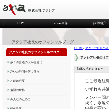
HOME
Zoom研修
講師紹介
アクシア社長のオフィシャルブログ
HOME
»
アクシア社長のオ
アクシア社長のオフィシャルブログ
アクシア社長のオフ
多くの普通の人が普通に
効率を求めすぎると
浮いた時間を何に使う
ここ最近組
才能は必要
いずれも共通
落語の世界
メンバー間
みんなのために
続く、永遠
中身が変わ
能の世界