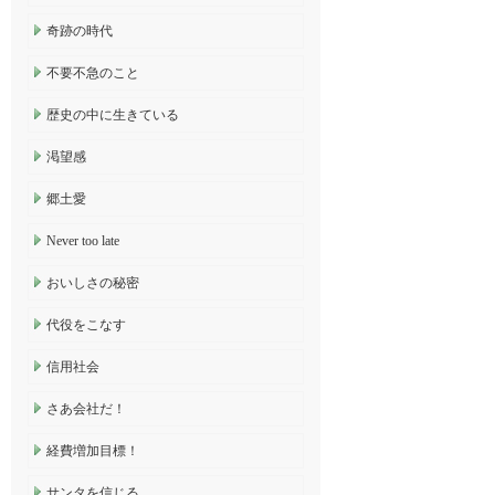
奇跡の時代
不要不急のこと
歴史の中に生きている
渇望感
郷土愛
Never too late
おいしさの秘密
代役をこなす
信用社会
さあ会社だ！
経費増加目標！
サンタを信じる