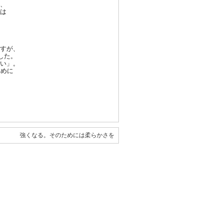
、
は
すが
、
し
た。
い」
。
ため
に
強くなる。そのためには柔らかさを