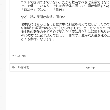
コストで提供できていない。だから救済すべきは企業ではなく
そこで働いている人。それは自治体も同じで、国が救済すべき
「自治体」ではなく、「住民」
など、話の展開が非常に面白い。
瀧本氏にはもっともっと世の中に刺激を与えて欲しかったので
今年8月に47歳の若さで亡くなられました。とてもショックで
瀧本氏の著作の中で初めて読んだ「僕は君たちに武器を配りた
20代の方には必ず読んでほしい一冊です。豊かな人生を送る
とても参考になります。
2019/11/19
ルールを守る
PageTop