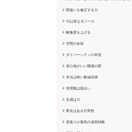
間違いを修正する力
AIは単なるツール
解像度を上げる
空間の余裕
ダイバーシティの本質
居心地がいい職場の罠
本当は怖い数値目標
管理職は面白い
五感は力
変化はある日突然
若返りが最高の成長戦略