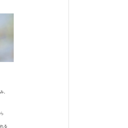
み。
ら
れる