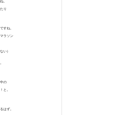
ね。
たり
です
ね。
マラ
ソン
ない
）
。
中の
！と
。
るは
ず。