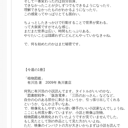
そして一番変わったのは自分自身。
できなかったことが少しずつでもできるようになったり、
理解できなかったものがわかるようになったり。
この感覚ってやっぱりとても面白い。
ちょっとしたきっかけで行動することで世界が変わる。
って大袈裟ですがそんな感じ。
まだまだ世界は広い。時間もたっぷりある。
やりたいことは躊躇わずにどんどんやっていかなきゃね。
で、何を始めたのかはまだ秘密です。
【今週の1冊】
「植物図鑑」
有川浩 著
2009年 角川書店
何気に有川浩の小説読んでます。タイトルがいいのかな。
「図書館戦争」「阪急電車」「三匹のおっさん」などなど。
自分の心のある部分に刺さるというか、引っ張り出してくれる
というか、なんか上手いなあ。
で、映像化もしやすいから使い勝手のいい小説家なんでしょうね。
ここにも何度か書いていますが、小説と映像は別物。
植物図鑑も映画化されていたようですが見ていませんでした。
もし見たとして別の作品として見た方がいいよね。
ただ、映像のインパクトの方が大きいからまずは小説を読んで