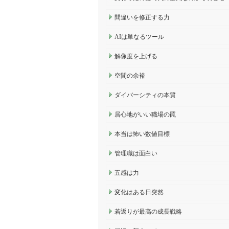
間違いを修正する力
AIは単なるツール
解像度を上げる
空間の余裕
ダイバーシティの本質
居心地がいい職場の罠
本当は怖い数値目標
管理職は面白い
五感は力
変化はある日突然
若返りが最高の成長戦略