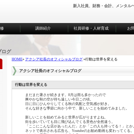
新入社員、財務・会計、メンタル
研修
講師紹介
社員研修・人材育成
お
ブログ
HOME
»
アクシア社長のオフィシャルブログ
»行動は世界を変える
アクシア社長のオフィシャルブログ
行動は世界を変える
まだまだ暑さが続きます。8月は雨も多かったので
爽やかな秋の空が待ち遠しい今日この頃。
日に日にひんやりしてくる秋の気配と空気感が好き。
そんな好きな季節に向かう中で、新しいことを始めてみました。
新しいことを始めてみると世界が広がりますよね。
街を歩いていても目に飛び込んでくる景色が全然違う。
「ここにこんな店があったんだ」とか「この人も持ってる！」
とか
ネットで表示される広告も、
Youtubeのお勧め動画も変わってくる。