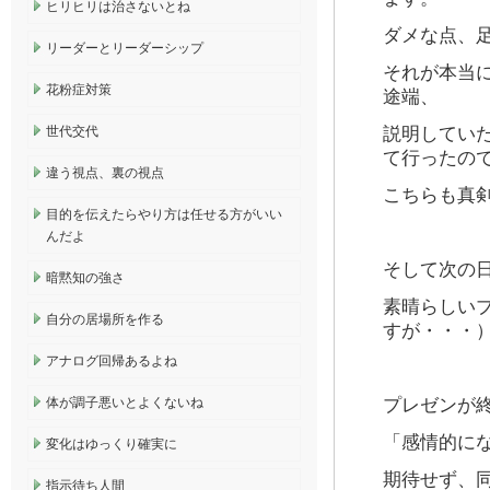
ヒリヒリは治さないとね
ダメな点、
リーダーとリーダーシップ
それが本当
花粉症対策
途端、
世代交代
説明してい
て行ったの
違う視点、裏の視点
こちらも真
目的を伝えたらやり方は任せる方がいい
んだよ
そして次の
暗黙知の強さ
素晴らしい
自分の居場所を作る
すが・・・
アナログ回帰あるよね
体が調子悪いとよくないね
プレゼンが
「感情的に
変化はゆっくり確実に
期待せず、
指示待ち人間