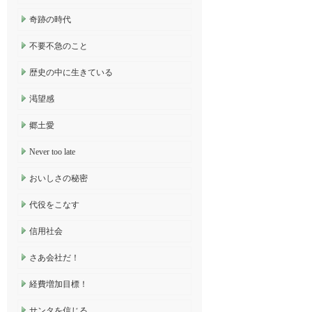
奇跡の時代
不要不急のこと
歴史の中に生きている
渇望感
郷土愛
Never too late
おいしさの秘密
代役をこなす
信用社会
さあ会社だ！
経費増加目標！
サンタを信じる