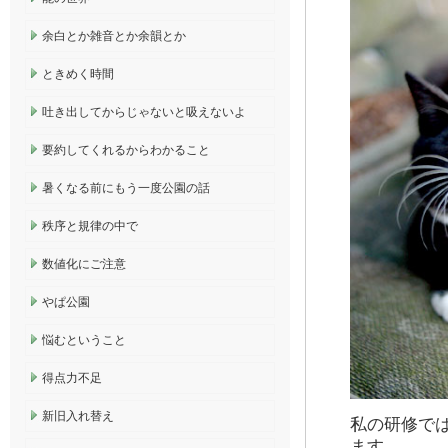
余白とか雑音とか余韻とか
ときめく時間
吐き出してからじゃないと吸えないよ
要約してくれるからわかること
暑くなる前にもう一度公園の話
秩序と規律の中で
数値化にご注意
やぱ公園
悩むということ
得点力不足
新旧入れ替え
私の研修で
ます。