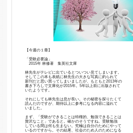
【今週の１冊】
「受験必要論」
2015年 林修著 集英社文庫
林先生がテレビに出ているとついつい見てしまいます。
そしてこの本も表紙に林先生の大きな写真に釣られて
新刊だと思い買ってしまいましたが、もともと2013年の
書き下ろしで文庫化が2015年。5年以上前に出版されて
いたようです。
それにしても林先生は息が長い。その秘密を探りたくて
読んだのですが、期待以上に参考になる内容に溢れて
いました。
まず、「受験ができることは特権的、勉強できることは
贅沢なこと」であると。確かのそうですね。受験勉強
している間は何も生まない。究極は自分のためにやって
いるのですから。その結果、社会のため人のためになる