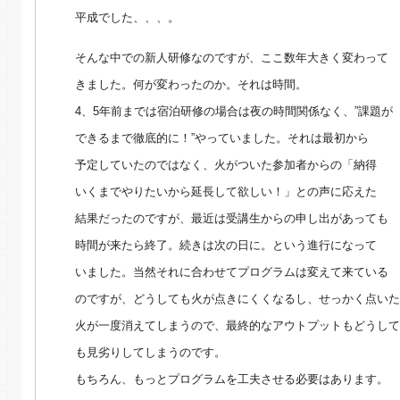
平成でした、、、。
そんな中での新人研修なのですが、ここ数年大きく変わって
きました。何が変わったのか。それは時間。
4、5年前までは宿泊研修の場合は夜の時間関係なく、”課題が
できるまで徹底的に！”やっていました。それは最初から
予定していたのではなく、火がついた参加者からの「納得
いくまでやりたいから延長して欲しい！」との声に応えた
結果だったのですが、最近は受講生からの申し出があっても
時間が来たら終了。続きは次の日に。という進行になって
いました。当然それに合わせてプログラムは変えて来ている
のですが、どうしても火が点きにくくなるし、せっかく点いた
火が一度消えてしまうので、最終的なアウトプットもどうして
も見劣りしてしまうのです。
もちろん、もっとプログラムを工夫させる必要はあります。