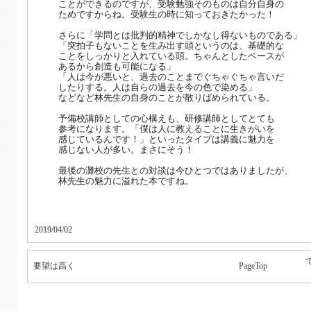
ことができるのですが、受験勉強そのものは自分自身の
ためですからね。受験生の時に知っておきたかった！
さらに「学問とは批判的精神でしかなし得ないものである」
「突拍子もないことを生み出す頭というのは、基礎的な
ことをしっかりと入れている頭。ちゃんとしたベースが
あるから創造も可能になる」
「人は今が悪いと、過去のことまでぐちゃぐちゃ言いだ
したりする。人は自らの過去を今の色で染める」
などなど林先生の自身のことが散りばめられている。
予備校講師としての心構えも、研修講師としてとても
参考になります。「僕は人に教えることに生きがいを
感じているんです！」といったタイプは講義に魅力を
感じない人が多い。まさにそう！
最後の灘校の先生との対談は今ひとつではありましたが、
林先生の魅力に溢れた本ですね。
2019/04/02
要望は高く
PageTop