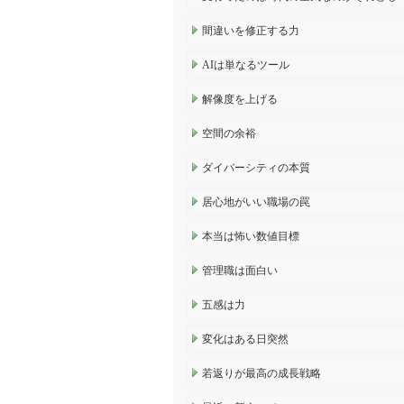
間違いを修正する力
AIは単なるツール
解像度を上げる
空間の余裕
ダイバーシティの本質
居心地がいい職場の罠
本当は怖い数値目標
管理職は面白い
五感は力
変化はある日突然
若返りが最高の成長戦略