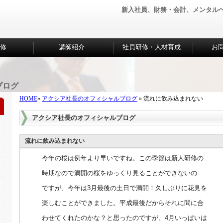
新入社員、財務・会計、メンタル
研修
講師紹介
社員研修・人材育成
お
ブログ
HOME
»
アクシア社長のオフィシャルブログ
» 流れに飲み込まれない
アクシア社長のオフィシャルブログ
流れに飲み込まれない
今年の桜は例年より早いですね。この季節は新人研修の
時期なので満開の桜をゆっくり見ることができないの
ですが、今年は3月最後の土日で満開！久しぶりに花見を
楽しむことができました。平成最後だからそれに間に合
わせてくれたのかな？と思ったのですが、4月いっぱいは