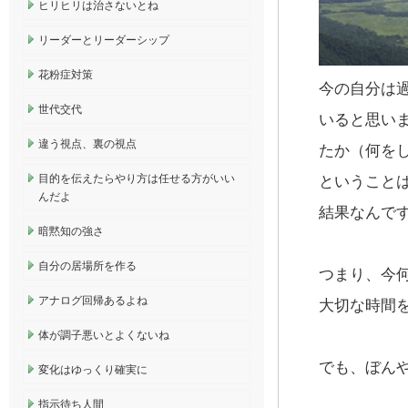
ヒリヒリは治さないとね
リーダーとリーダーシップ
花粉症対策
今の自分は
世代交代
いると思い
違う視点、裏の視点
たか（何を
目的を伝えたらやり方は任せる方がいい
ということ
んだよ
結果なんで
暗黙知の強さ
自分の居場所を作る
つまり、今
アナログ回帰あるよね
大切な時間
体が調子悪いとよくないね
でも、ぼん
変化はゆっくり確実に
指示待ち人間