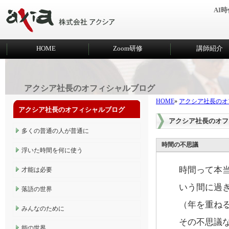
AI
HOME
Zoom研修
講師紹介
アクシア社長のオフィシャルブログ
HOME
»
アクシア社長のオ
アクシア社長のオフィシャルブログ
アクシア社長のオフ
多くの普通の人が普通に
時間の不思議
浮いた時間を何に使う
時間って本
才能は必要
いう間に過
落語の世界
（年を重ね
みんなのために
その不思議
能の世界