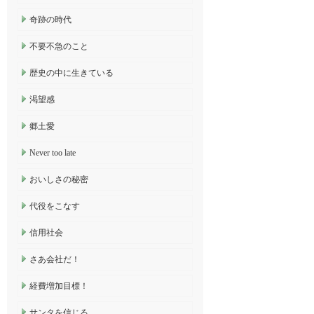
奇跡の時代
不要不急のこと
歴史の中に生きている
渇望感
郷土愛
Never too late
おいしさの秘密
代役をこなす
信用社会
さあ会社だ！
経費増加目標！
サンタを信じる