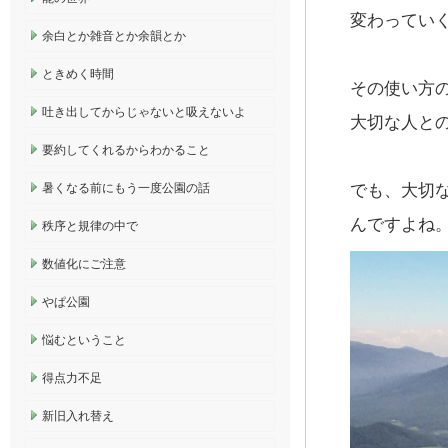
変わってい
余白とか雑音とか余韻とか
ときめく時間
その使い方
吐き出してからじゃないと吸えないよ
大切な人と
要約してくれるからわかること
暑くなる前にもう一度公園の話
でも、大切
んですよね
秩序と規律の中で
数値化にご注意
やぱ公園
悩むということ
得点力不足
新旧入れ替え