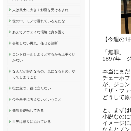
人は風土に大きく影響を受けるよね
世の中、モノで溢れているんだな
あえてアウェイな環境に身を置く
【今週の1
参加しない勇気、任せる決断
「無罪」
コントロールしようとするから上手くい
1897年
かない
本当にまだ
なんだか好きなもの、気になるもの、や
チェーホフ
ってしまうこと
が、ジョン
役に立つ、役に立たない
「ザ・ファ
どうして原
今を基準に考えないということ
と、まずは
発想を逆転してみる
小説なのに
世界は彩りに溢れている
イメージに
なんとノン