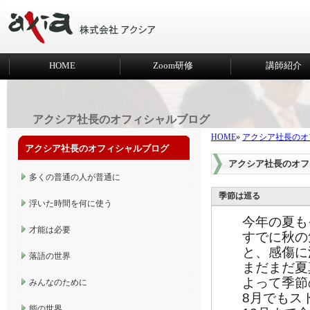
HOME
Zoom研修
講師紹介
アクシア社長のオフィシャルブログ
HOME
»
アクシア社長のオ
アクシア社長のオフィシャルブログ
アクシア社長のオフ
多くの普通の人が普通に
季節は巡る
浮いた時間を何に使う
今年の夏も
才能は必要
すでに秋の
と、感傷に
落語の世界
まだまだ夏
よって季節
みんなのために
8月でもス
能の世界