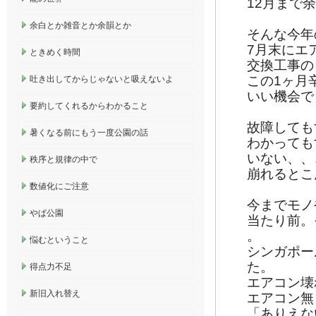
12月まで
余白とか雑音とか余韻とか
そんな今年
7月末にエ
ときめく時間
交換工事の
この1ヶ月
吐き出してからじゃないと吸えないよ
いい機会で
要約してくれるからわかること
故障しても
暑くなる前にもう一度公園の話
わかっても
いない、、
秩序と規律の中で
崩れるとこ
数値化にご注意
今までモノ
やぱ公園
当たり前。
。
悩むということ
シンガポー
た。
得点力不足
エアコン壊
新旧入れ替え
エアコン無
「ありえな