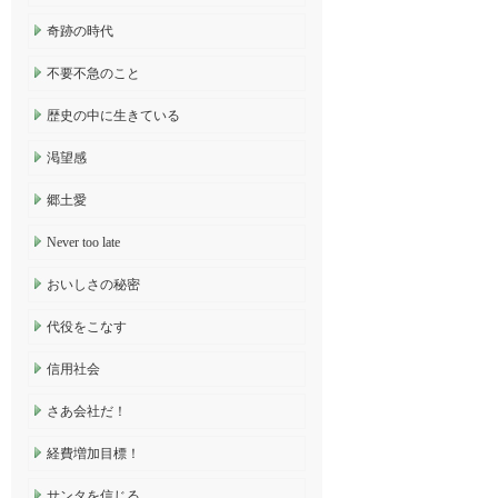
奇跡の時代
不要不急のこと
歴史の中に生きている
渇望感
郷土愛
Never too late
おいしさの秘密
代役をこなす
信用社会
さあ会社だ！
経費増加目標！
サンタを信じる