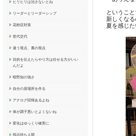
ヒリヒリは治さないとね
ということ
リーダーとリーダーシップ
新しくなる
夏を感じた
花粉症対策
世代交代
違う視点、裏の視点
目的を伝えたらやり方は任せる方がいい
んだよ
暗黙知の強さ
自分の居場所を作る
アナログ回帰あるよね
体が調子悪いとよくないね
変化はゆっくり確実に
指示待ち人間