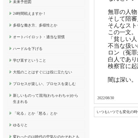
未来予想図
無罪の人物
24時間戦えますか！
そして陪審
そんなスト
多様な働き方、多様性とか
この一文。
オートパイロット・適当な習慣
「貧しい人
不当な扱い
ハードルを下げる
ロン（冤罪
白人であり
学び直すということ
検察官に起
大抵のことはすぐには役に立たない
闇は深い。
プロセスが楽しい、プロセスを楽しむ
新しいものって混沌(わちゃわちゃ)から
2022/08/30
生まれる
いつもいつでも変化の時
「叱る」とか「怒る」とか
ゆるりと
変わったのは時代の空気なのかそれとも