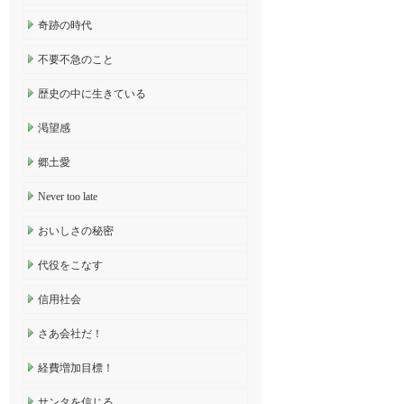
奇跡の時代
不要不急のこと
歴史の中に生きている
渇望感
郷土愛
Never too late
おいしさの秘密
代役をこなす
信用社会
さあ会社だ！
経費増加目標！
サンタを信じる