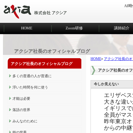
AI
HOME
Zoom研修
講師紹介
アクシア社長のオフィシャルブログ
HOME
»
アクシア社長のオ
アクシア社長のオフィシャルブログ
アクシア社長のオフ
多くの普通の人が普通に
今しか見えない
浮いた時間を何に使う
エリザベス
才能は必要
大きな違い
イギリスで
落語の世界
全員がマス
昨年東京オ
みんなのために
からの中継
能の世界