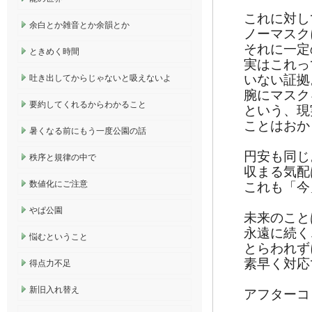
これに対し
余白とか雑音とか余韻とか
ノーマスク
それに一定
ときめく時間
実はこれっ
いない証拠
吐き出してからじゃないと吸えないよ
腕にマスク
要約してくれるからわかること
という、現
ことはおか
暑くなる前にもう一度公園の話
円安も同じ
秩序と規律の中で
収まる気配
数値化にご注意
これも「今
やぱ公園
未来のこと
永遠に続く
悩むということ
とらわれず
素早く対応
得点力不足
新旧入れ替え
アフターコ
。