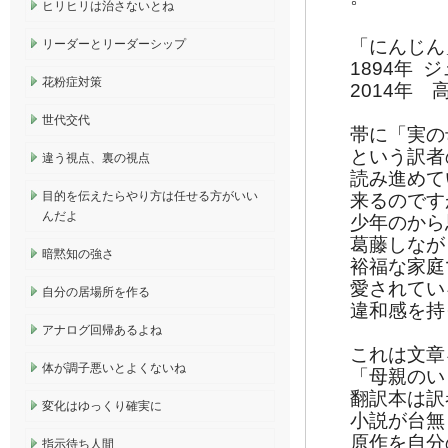
ヒリヒリは治さないとね
「にんじん
リーダーとリーダーシップ
1894年
花粉症対策
2014年
世代交代
帯に「実の
という訳者
違う視点、裏の視点
読み進めて
目的を伝えたらやり方は任せる方がいい
来るのです
んだよ
少年のから
葛藤しなが
暗黙知の強さ
裕福な家庭
愛されてい
自分の居場所を作る
違和感を持
アナログ回帰あるよね
これは文章
体が調子悪いとよくないね
「母親のい
翻訳本は訳
変化はゆっくり確実に
小説が台無
原作を自分
指示待ち人間