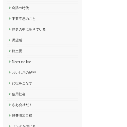
奇跡の時代
不要不急のこと
歴史の中に生きている
渇望感
郷土愛
Never too late
おいしさの秘密
代役をこなす
信用社会
さあ会社だ！
経費増加目標！
サンタを信じる