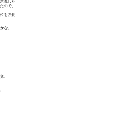
意識
した
たの
で、
位を
強化
うかな
。
覚、
。