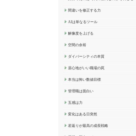
間違いを修正する力
AIは単なるツール
解像度を上げる
空間の余裕
ダイバーシティの本質
居心地がいい職場の罠
本当は怖い数値目標
管理職は面白い
五感は力
変化はある日突然
若返りが最高の成長戦略