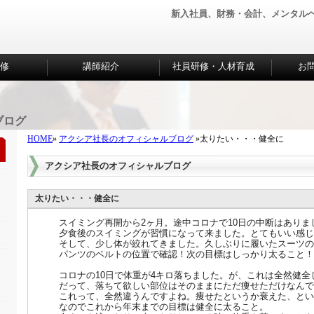
新入社員、財務・会計、メンタル
研修
講師紹介
社員研修・人材育成
お
ブログ
HOME
»
アクシア社長のオフィシャルブログ
»太りたい・・・健全に
アクシア社長のオフィシャルブログ
太りたい・・・健全に
スイミング再開から2ヶ月。途中コロナで10日の中断はありま
夕食後のスイミングが習慣になって来ました。とてもいい感じ
そして、少し体が絞れてきました。久しぶりに履いたスーツの
パンツのベルトの位置で確認！次の目標はしっかり太ること！
コロナの10日で体重が4キロ落ちました。が、これは全然健全
だって、落ちて欲しい部位はそのままにただ痩せただけなんで
これって、全然違うんですよね。痩せたというか衰えた、とい
なのでこれから年末までの目標は健全に太ること。