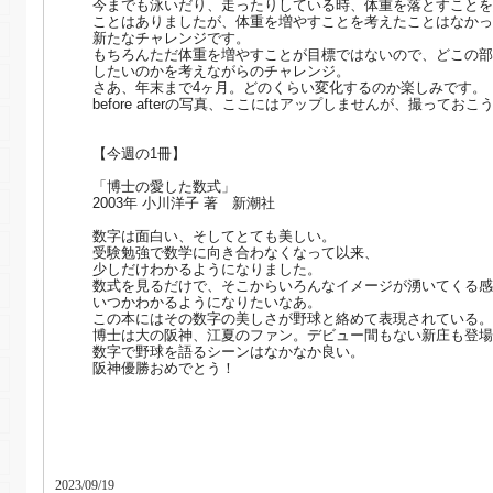
今までも泳いだり、走ったりしている時、体重を落とすことを
ことはありましたが、体重を増やすことを考えたことはなかっ
新たなチャレンジです。
もちろんただ体重を増やすことが目標ではないので、どこの部
したいのかを考えながらのチャレンジ。
さあ、年末まで4ヶ月。どのくらい変化するのか楽しみです。
before afterの写真、ここにはアップしませんが、撮っておこ
【今週の1冊】
「博士の愛した数式」
2003年 小川洋子 著 新潮社
数字は面白い、そしてとても美しい。
受験勉強で数学に向き合わなくなって以来、
少しだけわかるようになりました。
数式を見るだけで、そこからいろんなイメージが湧いてくる感
いつかわかるようになりたいなあ。
この本にはその数字の美しさが野球と絡めて表現されている。
博士は大の阪神、江夏のファン。デビュー間もない新庄も登場
数字で野球を語るシーンはなかなか良い。
阪神優勝おめでとう！
2023/09/19