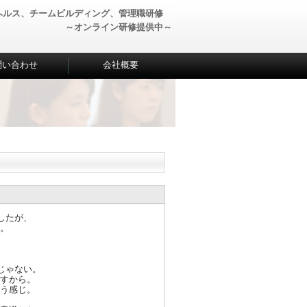
ヘルス、チームビルディング、管理職研修
～オンライン研修提供中～
問い合わせ
会社概要
し
たが、
。
じ
ゃない。
すか
ら。
う感
じ。