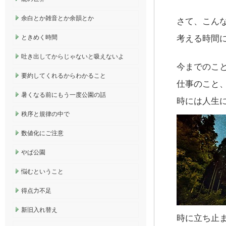
余白とか雑音とか余韻とか
さて、こん
ときめく時間
考える時間
吐き出してからじゃないと吸えないよ
今までのこ
要約してくれるからわかること
仕事のこと
暑くなる前にもう一度公園の話
時には人生
秩序と規律の中で
数値化にご注意
やぱ公園
悩むということ
得点力不足
新旧入れ替え
時に立ち止