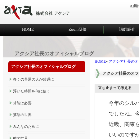
AI
HOME
Zoom研修
講師紹介
アクシア社長のオフィシャルブログ
HOME
»
アクシア社長のオ
アクシア社長のオフィシャルブログ
アクシア社長のオフ
多くの普通の人が普通に
立ち止まって考える
浮いた時間を何に使う
今年のシル
才能は必要
でしたね。
落語の世界
近畿、関東
みんなのために
いいのです
能の世界