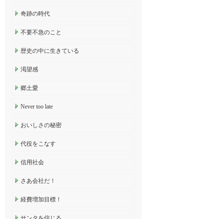
奇跡の時代
不要不急のこと
歴史の中に生きている
渇望感
郷土愛
Never too late
おいしさの秘密
代役をこなす
信用社会
さあ会社だ！
経費増加目標！
サンタを信じる