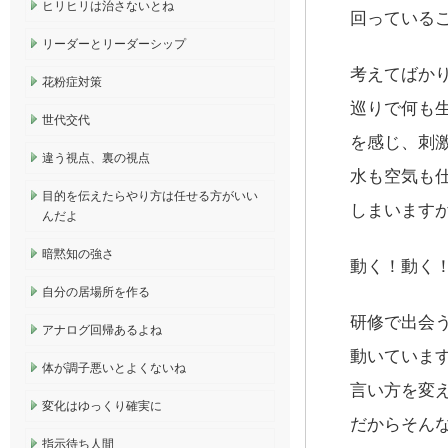
ヒリヒリは治さないとね
回っている
リーダーとリーダーシップ
考えてばか
花粉症対策
巡りで何も
世代交代
を感じ、刺
違う視点、裏の視点
水も空気も
目的を伝えたらやり方は任せる方がいい
しまいます
んだよ
暗黙知の強さ
動く！動く
自分の居場所を作る
研修で出会
アナログ回帰あるよね
動いていま
体が調子悪いとよくないね
言い方を変
変化はゆっくり確実に
だからそん
指示待ち人間