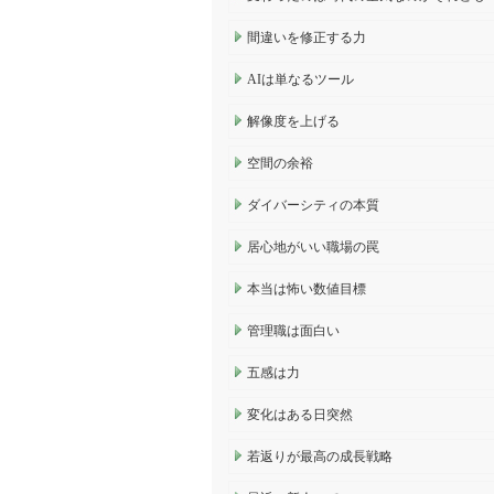
間違いを修正する力
AIは単なるツール
解像度を上げる
空間の余裕
ダイバーシティの本質
居心地がいい職場の罠
本当は怖い数値目標
管理職は面白い
五感は力
変化はある日突然
若返りが最高の成長戦略