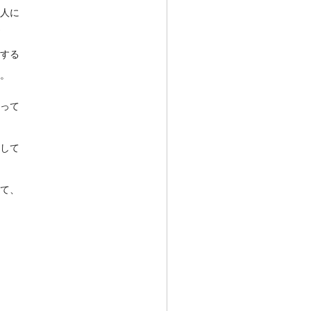
人に
する
。
って
して
て、