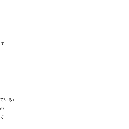
トで
ている）
の
て