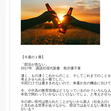
【今週の１冊】
「部活が危ない」
2017年 講談社現代新書 島沢優子著
凄く、もの凄くこれからのこと、そしてこれまでのことを
考えさせられる一冊でした。
今回だけでは書ききれないので、
来週か次の機会に分けて
今、小中高の教育現場はどうなっているのか？
いろんな人
本気で関わっていかないといけないでしょ。
と考えさせら
今の若い世代は怒られたことがないから新人（社会人の）
と言われる世界がありながら、
部活ではありえない暴言を
がいる？