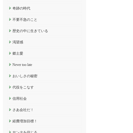
奇跡の時代
不要不急のこと
歴史の中に生きている
渇望感
郷土愛
Never too late
おいしさの秘密
代役をこなす
信用社会
さあ会社だ！
経費増加目標！
サンタを信じる