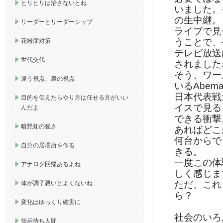
ヒリヒリは治さないとね
いました。
の生中継。
リーダーとリーダーシップ
ライブで見
うことで、
花粉症対策
テレビ放送
世代交代
されました
そう、ワー
違う視点、裏の視点
いるAbem
日本代表戦
目的を伝えたらやり方は任せる方がいい
イスで見る
んだよ
できる衝撃
暗黙知の強さ
あればどこ
何台からで
自分の居場所を作る
きる。
一度この体
アナログ回帰あるよね
しく感じま
ただ、これ
体が調子悪いとよくないね
ら？
変化はゆっくり確実に
社会のいろ
指示待ち人間