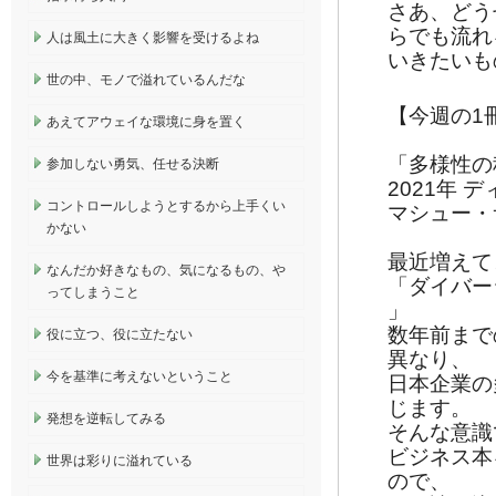
さあ、どう
らでも流れ
人は風土に大きく影響を受けるよね
いきたいも
世の中、モノで溢れているんだな
【今週の1
あえてアウェイな環境に身を置く
「多様性の
参加しない勇気、任せる決断
2021年
コントロールしようとするから上手くい
マシュー
かない
最近増えて
なんだか好きなもの、気になるもの、や
「ダイバー
ってしまうこと
」
数年前まで
役に立つ、役に立たない
異なり、
今を基準に考えないということ
日本企業の
じます。
発想を逆転してみる
そんな意識
ビジネス本
世界は彩りに溢れている
ので、