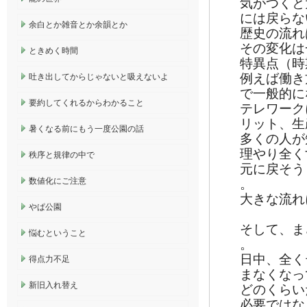
気がつくと
には戻らな
余白とか雑音とか余韻とか
歴史の流れ
その変化は
ときめく時間
特異点（時
例えば働き
吐き出してからじゃないと吸えないよ
で一般的に
要約してくれるからわかること
テレワーク
リット、生
暑くなる前にもう一度公園の話
多くの人が
理やり全く
秩序と規律の中で
元に戻そう
数値化にご注意
。
大きな流れ
やぱ公園
そして、ま
悩むということ
。
日中、全く
得点力不足
まなくなっ
新旧入れ替え
どのくらい
必要ではな