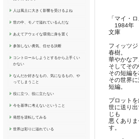
人は風土に大きく影響を受けるよね
「マイ・ロ
世の中、モノで溢れているんだな
1984年
文庫
あえてアウェイな環境に身を置く
フィッツジ
参加しない勇気、任せる決断
春樹。
コントロールしようとするから上手くい
華やかなア
かない
そしてその
その短編を
なんだか好きなもの、気になるもの、や
その世界に
ってしまうこと
短編。
役に立つ、役に立たない
プロットを
今を基準に考えないということ
世に送り出
じも
発想を逆転してみる
悪くありま
す。
世界は彩りに溢れている