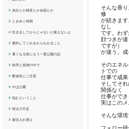
そんな香り
余白とか雑音とか余韻とか
修
が続きます
ときめく時間
なし
です。わず
吐き出してからじゃないと吸えないよ
顔つきが違
要約してくれるからわかること
ですが）
が違う。成
暑くなる前にもう一度公園の話
そのエネル
秩序と規律の中で
トでの
数値化にご注意
仕事で成果
そしてそれ
やぱ公園
関係なく
仕事ができ
悩むということ
実はこのメ
得点力不足
そんな環境
新旧入れ替え
フォロー研