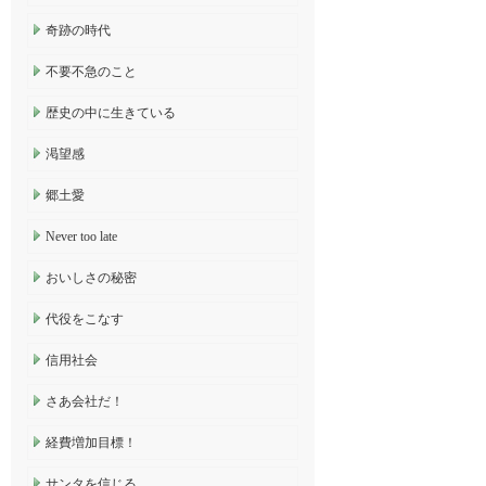
奇跡の時代
不要不急のこと
歴史の中に生きている
渇望感
郷土愛
Never too late
おいしさの秘密
代役をこなす
信用社会
さあ会社だ！
経費増加目標！
サンタを信じる