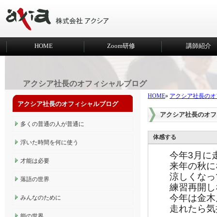
HOME
Zoom研修
講師紹介
アクシア社長のオフィシャルブログ
HOME
»
アクシア社長のオ
アクシア社長のオフィシャルブログ
アクシア社長のオフ
多くの普通の人が普通に
体感する
浮いた時間を何に使う
今年3月に
才能は必要
来年の秋に
涼しくなっ
落語の世界
練習再開し
今年は金木
みんなのために
走れたら気
能の世界