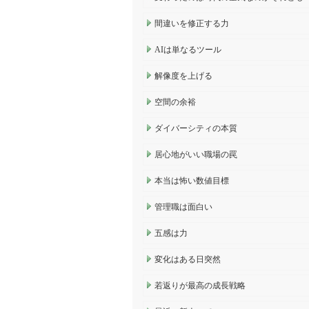
間違いを修正する力
AIは単なるツール
解像度を上げる
空間の余裕
ダイバーシティの本質
居心地がいい職場の罠
本当は怖い数値目標
管理職は面白い
五感は力
変化はある日突然
若返りが最高の成長戦略