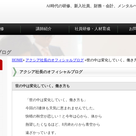
AI時代の研修、新入社員、財務・会計、メンタ
研修
講師紹介
社員研修・人材育成
お
ブログ
HOME
»
アクシア社長のオフィシャルブログ
»世の中は変化していく。働き
アクシア社長のオフィシャルブログ
世の中は変化していく。働き方も
「世の中は変化していく。働き方も」
今回の3連休も天気に恵まれませんでした。
快晴の秋空が恋しい！と今年は心から、体から
熱望したくなるほど、8月終わりから青空から
遠ざかっています。