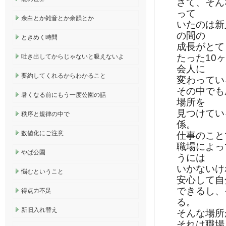
さて、そん
って
余白とか雑音とか余韻とか
いたのは新
の間の
ときめく時間
成長がとて
たった10
吐き出してからじゃないと吸えないよ
会人に
要約してくれるからわかること
変わってい
その中でも
暑くなる前にもう一度公園の話
場所を
見つけてい
秩序と規律の中で
係。
数値化にご注意
仕事のこと
職場によっ
やぱ公園
うには
いかないけ
悩むということ
安心して自
できるし、
得点力不足
る。
新旧入れ替え
そんな場所
それは職場