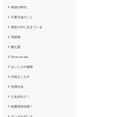
奇跡の時代
不要不急のこと
歴史の中に生きている
渇望感
郷土愛
Never too late
おいしさの秘密
代役をこなす
信用社会
さあ会社だ！
経費増加目標！
サンタを信じる