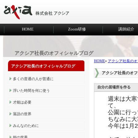
HOME
Zoom研修
講師紹介
アクシア社長のオフィシャルブログ
HOME
»
アクシア社長のオ
アクシア社長のオフィシャルブログ
アクシア社長のオフ
多くの普通の人が普通に
自分の居場所を作る
浮いた時間を何に使う
週末は大寒
才能は必要
て、
公園に行っ
落語の世界
ちなみに大
今年は1月
みんなのために
能の世界