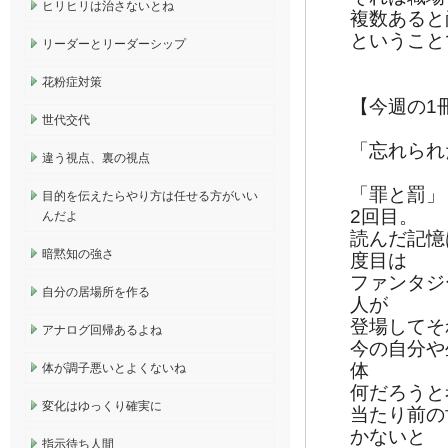
ヒリヒリは治さないとね
複数あると
ということ
リーダーとリーダーシップ
花粉症対策
【今週の1
世代交代
「忘れられ
違う視点、裏の視点
「罪と罰」
目的を伝えたらやり方は任せる方がいい
2回目。
んだよ
読んだ記憶
暗黙知の強さ
度目は
ファンタジ
自分の居場所を作る
人が
登場してそ
アナログ回帰あるよね
今の自分や
体
体が調子悪いとよくないね
何だろうと
変化はゆっくり確実に
当たり前の
かないと
指示待ち人間